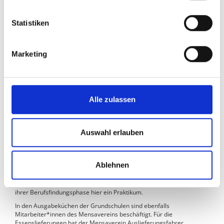
Den Vorstand des Vereins bilden aktuell
die Vorsitzenden Martin Roling und Manfred Kramer,
Statistiken
der Kassierer Dr. Hans-Joachim Wächter,
Marketing
die Kassenprüferinnen Beatrix Drees und Dorothea Lehnert,
der Schriftführer Thomas Worringer.
Alle zulassen
DIE EXPERTEN
Auswahl erlauben
Die Arbeit in der Großküche wird von einem engagierten Team
geleistet. Dazu gehören Hauswirtschaftsmeisterinnen, Köchinnen und
Konditorinnen, Restaurantfachkräfte, Hauswirtschaftshelfer*innen,
Spülkräfte, Reinigungskräfte und einige Hilfskräfte. Der größte Teil
Ablehnen
der Mitarbeiter*innen ist seit etlichen Jahren beim Mensaverein
beschäftigt. Regelmäßig werden junge Menschen zu
Hauswirtschaftshelfern ausgebildet. Viele Jugendliche absolvieren in
ihrer Berufsfindungsphase hier ein Praktikum.
In den Ausgabeküchen der Grundschulen sind ebenfalls
Mitarbeiter*innen des Mensavereins beschäftigt. Für die
Essenslieferungen hat der Mensaverein Auslieferungsfahrer