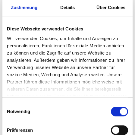
EHRENAMTLICHE IM VEREIN UND EXPERTEN IN
Zustimmung
Details
Über Cookies
DER GROSSKÜCHE
Diese Webseite verwendet Cookies
Viele interessierte Köpfe und fleißige Hände sorgen für das tägliche
Mittagessen in der Euregio Gesamtschule Rheine und weiteren
Wir verwenden Cookies, um Inhalte und Anzeigen zu
Einrichtungen.
personalisieren, Funktionen für soziale Medien anbieten
Die Zusammenarbeit von Ehrenamtlichen im Verein und Experten in
zu können und die Zugriffe auf unsere Website zu
der Großküche sowie die enge Verbindung von Mensaverein und
Schule haben die Mensa an der Euregio Gesamtschule im Laufe der
analysieren. Außerdem geben wir Informationen zu Ihrer
Jahre zu einem Erfolgsmodell werden lassen.
Verwendung unserer Website an unsere Partner für
soziale Medien, Werbung und Analysen weiter. Unsere
Partner führen diese Informationen möglicherweise mit
DIE EHRENAMTLICHEN
weiteren Daten zusammen, die Sie ihnen bereitgestellt
haben oder die sie im Rahmen Ihrer Nutzung der Dienste
Dem Verein gehören aktuell 14 Mitglieder an. Sie bringen sich mit
gesammelt haben.
ihren unterschiedlichen Kenntnissen und beruflichen Vorerfahrungen
Einwilligungsauswahl
in die Arbeit rund um die Mensa ein. Aus dem Bereich der
Notwendig
Gesamtschule gehören Lehrerinnen und Lehrer mit einem
Arbeitsschwerpunkt dazu, der auch im Mensaverein eine besondere
Rolle spielt.
Präferenzen